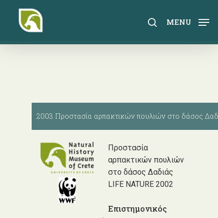
Skip
to
search
MENU
main
content
2003 Προστασία αρπακτικών πουλιών στο δάσος Δα
Προστασία
αρπακτικών πουλιών
στο δάσος Δαδιάς
LIFE NATURE 2002
Επιστημονικός