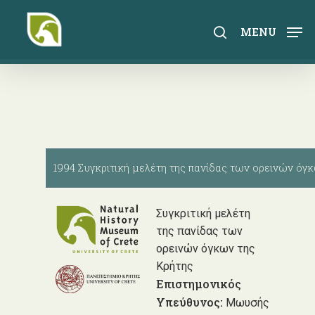
Skip
to
search
MENU
main
content
1994 Συγκριτική μελέτη της πανίδας των ορεινών όγ
Συγκριτική μελέτη
της πανίδας των
ορεινών όγκων της
Κρήτης
Επιστημονικός
Υπεύθυνος:
Μωυσής