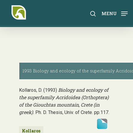
Skip
to
search
MENU
main
content
1993 Biology and ecology of the superfamily Acridoid
Biology and ecology of
Kollaros, D. (1993)
the superfamily Acridoidea (Orthoptera)
of the Giouchtas mountain, Crete (in
greek).
Ph. D. Thesis, Univ. of Crete. pp.117.
Kollaros