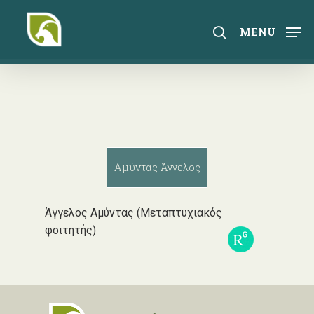
Skip
to
search
MENU
main
content
Αμύντας Άγγελος
Άγγελος Αμύντας (Μεταπτυχιακός
φοιτητής)