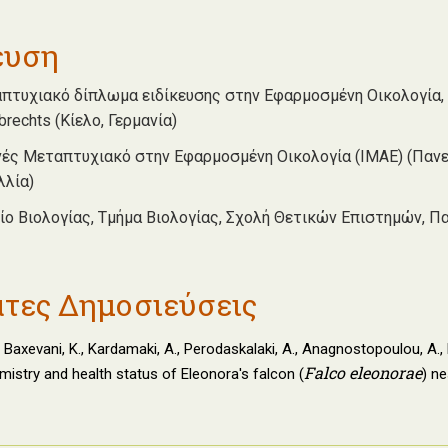
ευση
τυχιακό δίπλωμα ειδίκευσης στην Εφαρμοσμένη Οικολογία,
lbrechts (Κίελο, Γερμανία)
θνές Μεταπτυχιακό στην Εφαρμοσμένη Οικολογία (IMAE) (Παν
λλία)
χίο Βιολογίας, Τμήμα Βιολογίας, Σχολή Θετικών Επιστημών, Π
τες Δημοσιεύσεις
, Baxevani, K., Kardamaki, A., Perodaskalaki, A., Anagnostopoulou, A.,
Falco eleonorae
istry and health status of Eleonora's falcon (
) ne