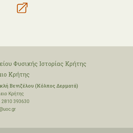
ίου Φυσικής Ιστορίας Κρήτης
μιο Κρήτης
λή Βενιζέλου (Κόλπος Δερματά)
ειο Κρήτης
 2810 393630
@uoc.gr