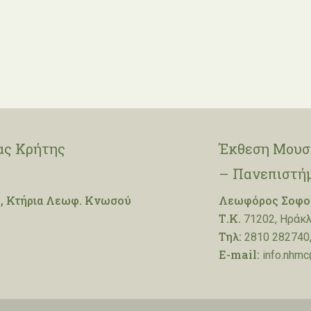
ας Κρήτης
Έκθεση Μουσε
– Πανεπιστή
, Κτήρια Λεωφ. Κνωσού
Λεωφόρος Σοφοκ
Τ.Κ.
71202, Ηράκλ
Τηλ:
2810 282740,
E-mail:
info.nhmc