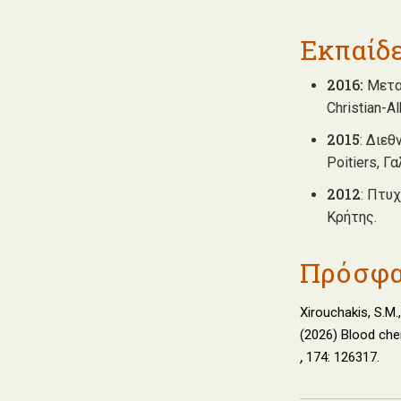
Εκπαίδ
2016:
Μεταπ
Christian-A
2015
: Διε
Poitiers, Γα
2012
: Πτυ
Κρήτης.
Πρόσφα
Xirouchakis, S.M.
(2026) Blood chem
,
174: 126317.