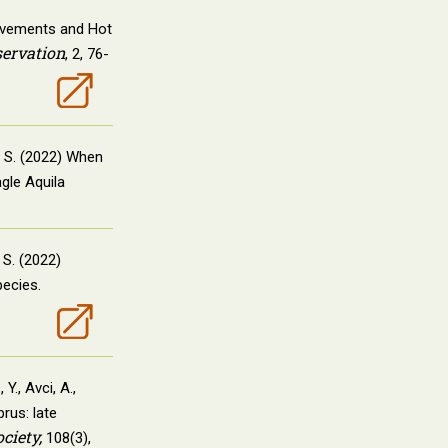
Movements and Hot
ervation
, 2, 76-
, S. (2022) When
agle Aquila
 S. (2022)
pecies.
Y., Avci, A.,
rus: late
ciety,
108(3),