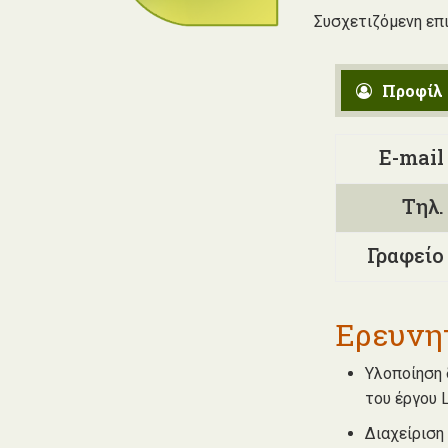
Συσχετιζόμενη επ
Προφίλ
E-mail
Τηλ.
Γραφείο
Ερευνη
Υλοποίηση 
του έργου 
Διαχείριση