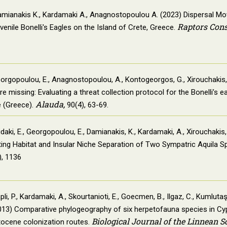
Damianakis K., Kardamaki A., Anagnostopoulou A. (2023) Dispersal 
Raptors Cons
enile Bonelli's Eagles on the Island of Crete, Greece.
eorgopoulou, E., Anagnostopoulou, A., Kontogeorgos, G., Xirouchakis
e missing: Evaluating a threat collection protocol for the Bonelli’s e
Alauda,
e (Greece).
90(4), 63-69.
idaki, E., Georgopoulou, E., Damianakis, K., Kardamaki, A., Xirouchakis,
ting Habitat and Insular Niche Separation of Two Sympatric Aquila S
, 1136
pli, P., Kardamaki, A., Skourtanioti, E., Goecmen, B., Ilgaz, C., Kumlutaş, 
2013) Comparative phylogeography of six herpetofauna species in Cyp
Biological Journal of the Linnean So
tocene colonization routes.