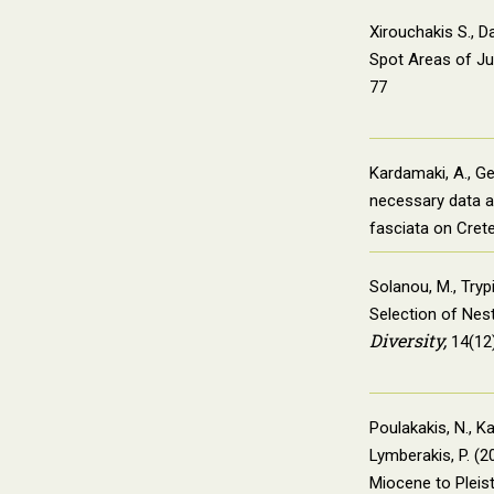
Xirouchakis S., 
Spot Areas of Juv
77
Kardamaki, A., G
necessary data ar
fasciata on Cret
Solanou, M., Tryp
Selection of Nes
Diversity,
14(12)
Poulakakis, N., Ka
Lymberakis, P. (
Miocene to Pleis