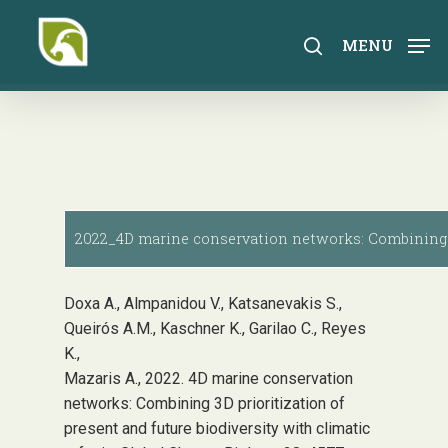
Skip
to
search
MENU
main
content
2022_4D marine conservation networks: Combining 3D 
Doxa A., Almpanidou V., Katsanevakis S.,
Queirós A.M., Kaschner K., Garilao C., Reyes
K.,
Mazaris A., 2022. 4D marine conservation
networks: Combining 3D prioritization of
present and future biodiversity with climatic