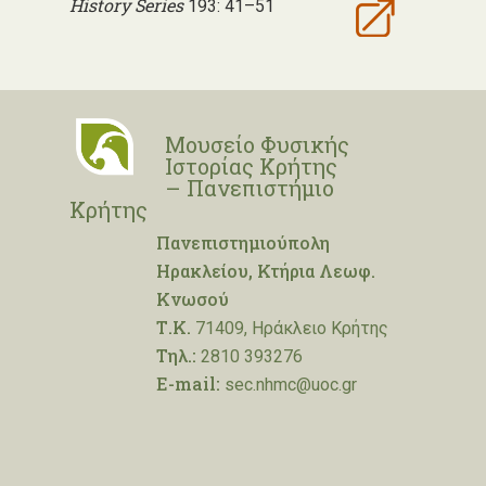
History Series
193: 41–51
Μουσείο Φυσικής
Ιστορίας Κρήτης
– Πανεπιστήμιο
Κρήτης
Πανεπιστημιούπολη
Ηρακλείου, Κτήρια Λεωφ.
Κνωσού
Τ.Κ.
71409, Ηράκλειο Κρήτης
Τηλ.:
2810 393276
E-mail:
sec.nhmc@uoc.gr