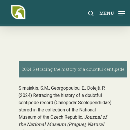
Skip
to
search
MENU
main
content
2024 Retracing the history of a doubtful centipede
Simaiakis, S.M., Georgopoulou, E., Dolejš, P.
(2024) Retracing the history of a doubtful
centipede record (Chilopoda: Scolopendridae)
stored in the collection of the National
Journal of
Museum of the Czech Republic.
the National Museum (Prague), Natural