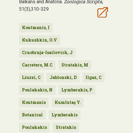
Zoologica Scripta,
Balkans and Anatolia.
51(3),310-329
Koutmanis, I
Kukushkin, O.V
Crnobrnja-Isailovich, J
Carretero, M.C
Stratakis, M
Liuzzi, C
Jablonski, D
Ilgaz, C
Poulakakis, N
Lymberakis, P
Koutmanis
Kumlutaş Y.
Botanical
Lymberakis
Poulakakis
Stratakis