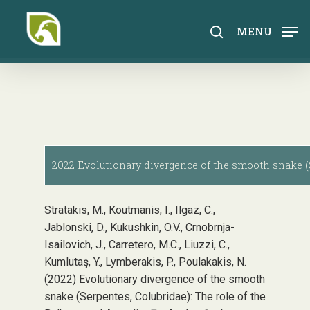
Skip
to
search
MENU
main
content
2022 Evolutionary divergence of the smooth snake (S
Stratakis, M., Koutmanis, I., Ilgaz, C.,
Jablonski, D., Kukushkin, O.V., Crnobrnja-
Isailovich, J., Carretero, M.C., Liuzzi, C.,
Kumlutaş, Y., Lymberakis, P., Poulakakis, N.
(2022) Evolutionary divergence of the smooth
snake (Serpentes, Colubridae): The role of the