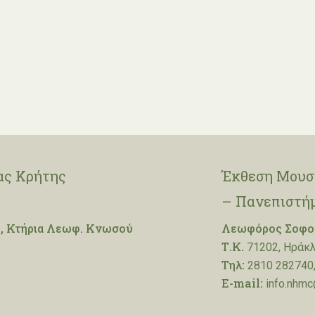
ας Κρήτης
Έκθεση Μουσε
– Πανεπιστή
, Κτήρια Λεωφ. Κνωσού
Λεωφόρος Σοφοκ
Τ.Κ.
71202, Ηράκλ
Τηλ:
2810 282740,
E-mail:
info.nhmc