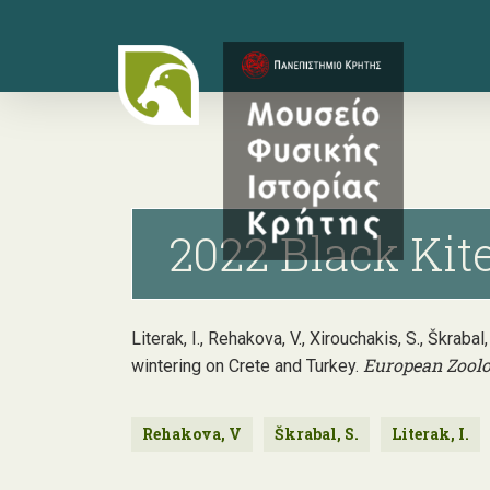
Skip
to
main
content
2022 Black Kit
Literak, I., Rehakova, V., Xirouchakis, S., Škra
European Zoolo
wintering on Crete and Turkey.
Rehakova, V
Škrabal, S.
Literak, I.