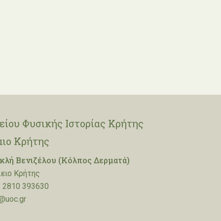
ίου Φυσικής Ιστορίας Κρήτης
μιο Κρήτης
λή Βενιζέλου (Κόλπος Δερματά)
ειο Κρήτης
 2810 393630
@uoc.gr