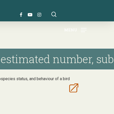
search
FACEBOOK
YOUTUBE
INSTAGRAM
MENU
 estimated number, subs
ubspecies status, and behaviour of a bird