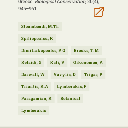
Biological Conservation,
Greece.
30(4),
945–961.
Stoumboudi, M.Th
Spiliopoulou, K
Dimitrakopoulos, P. G
Brooks, T. M
Kelaidi, G
Kati, V
Oikonomou, A
Darwall, W
Vavylis, D
Trigas, P.
Triantis, K.A
Lymberakis, P
Paragamian, K
Botanical
Lymberakis