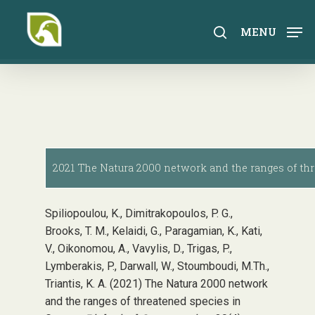
Skip
to
search
MENU
main
content
2021 The Natura 2000 network and the ranges of thr
Spiliopoulou, K., Dimitrakopoulos, P. G.,
Brooks, T. M., Kelaidi, G., Paragamian, K., Kati,
V., Oikonomou, A., Vavylis, D., Trigas, P.,
Lymberakis, P., Darwall, W., Stoumboudi, M.Th.,
Triantis, K. A. (2021) The Natura 2000 network
and the ranges of threatened species in