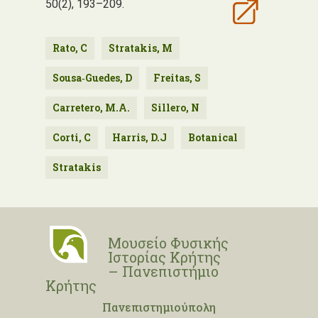
50(2), 193–209.
Rato, C
Stratakis, M
Sousa‐Guedes, D
Freitas, S
Carretero, M.A.
Sillero, N
Corti, C
Harris, D.J
Botanical
Stratakis
Μουσείο Φυσικής
Ιστορίας Κρήτης
– Πανεπιστήμιο
Κρήτης
Πανεπιστημιούπολη