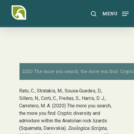
Skip
to
search
MENU
main
content
2020 The more you search, the more you find: Crypti
Rato, C., Stratakis, M., Sousa‐Guedes, D.,
Sillero, N., Corti, C., Freitas, S., Harris, D. J.,
Carretero, M. A. (2020) The more you search,
the more you find: Cryptic diversity and
admixture within the Anatolian rock lizards
Zoologica Scripta,
(Squamata, Darevskia).