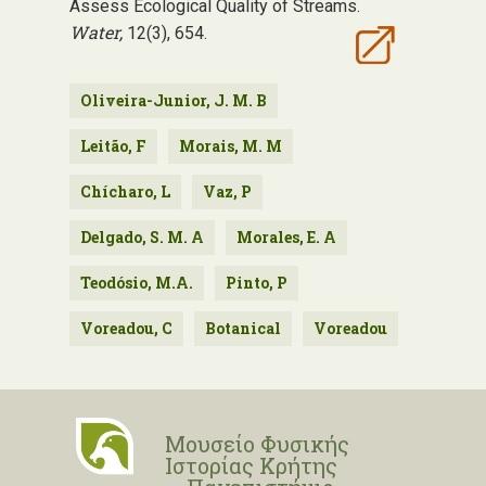
Assess Ecological Quality of Streams.
Water,
12(3), 654.
Oliveira-Junior, J. M. B
Leitão, F
Morais, M. M
Chícharo, L
Vaz, P
Delgado, S. M. A
Morales, E. A
Teodósio, M.A.
Pinto, P
Voreadou, C
Botanical
Voreadou
Μουσείο Φυσικής
Ιστορίας Κρήτης