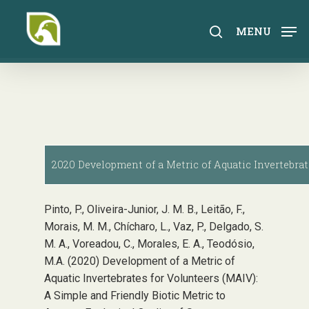
Skip
to
search
MENU
main
content
2020 Development of a Metric of Aquatic Invertebrat
Pinto, P., Oliveira-Junior, J. M. B., Leitão, F.,
Morais, M. M., Chícharo, L., Vaz, P., Delgado, S.
M. A., Voreadou, C., Morales, E. A., Teodósio,
M.A. (2020) Development of a Metric of
Aquatic Invertebrates for Volunteers (MAIV):
A Simple and Friendly Biotic Metric to