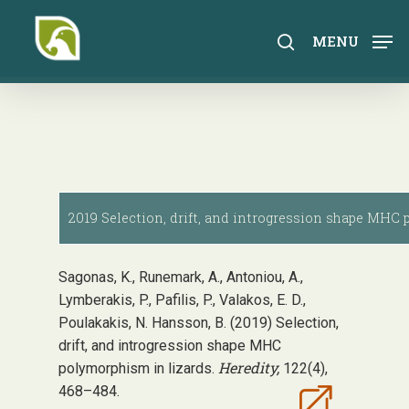
Skip
to
search
MENU
main
content
2019 Selection, drift, and introgression shape MHC 
Sagonas, K., Runemark, A., Antoniou, A.,
Lymberakis, P., Pafilis, P., Valakos, E. D.,
Poulakakis, N. Hansson, B. (2019) Selection,
drift, and introgression shape MHC
Heredity,
polymorphism in lizards.
122(4),
468–484.