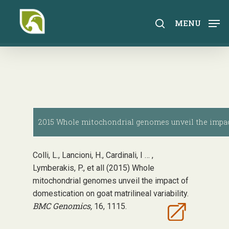
Skip
to
search
MENU
main
content
2015 Whole mitochondrial genomes unveil the impact 
Colli, L., Lancioni, H., Cardinali, I … ,
Lymberakis, P., et all (2015) Whole
mitochondrial genomes unveil the impact of
domestication on goat matrilineal variability.
BMC Genomics,
16, 1115.