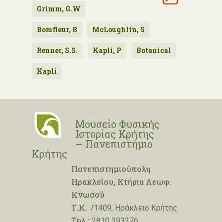
Grimm, G.W
Bomfleur, B
McLoughlin, S
Renner, S.S.
Kapli, P
Botanical
Kapli
Μουσείο Φυσικής
Ιστορίας Κρήτης
– Πανεπιστήμιο
Κρήτης
Πανεπιστημιούπολη
Ηρακλείου, Κτήρια Λεωφ.
Κνωσού
Τ.Κ.
71409, Ηράκλειο Κρήτης
Τηλ.:
2810 393276