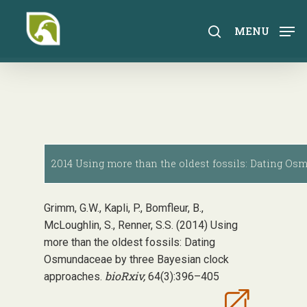
Skip
to
search
MENU
main
content
2014 Using more than the oldest fossils: Dating Os
Grimm, G.W., Kapli, P., Bomfleur, B.,
McLoughlin, S., Renner, S.S. (2014) Using
more than the oldest fossils: Dating
Osmundaceae by three Bayesian clock
bioRxiv,
approaches.
64(3):396–405