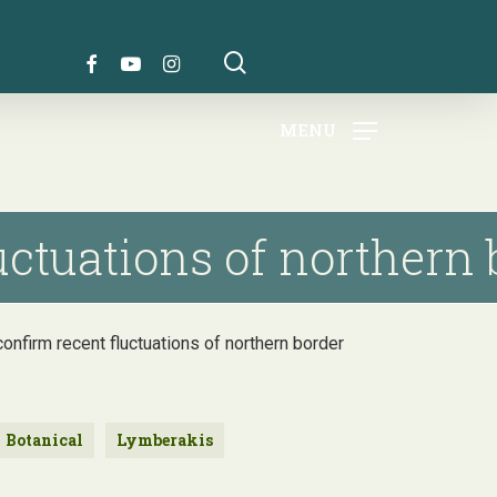
search
FACEBOOK
YOUTUBE
INSTAGRAM
MENU
ctuations of northern b
a confirm recent fluctuations of northern border
Botanical
Lymberakis