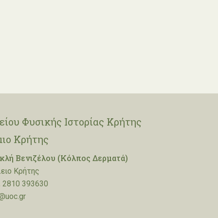
ίου Φυσικής Ιστορίας Κρήτης
μιο Κρήτης
λή Βενιζέλου (Κόλπος Δερματά)
ειο Κρήτης
 2810 393630
@uoc.gr