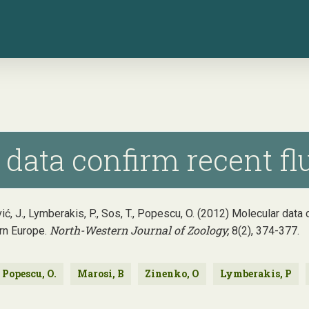
data confirm recent flu
lović, J., Lymberakis, P., Sos, T., Popescu, O. (2012) Molecular dat
North-Western Journal of Zoology,
ern Europe.
8(2), 374-377.
Popescu, O.
Marosi, B
Zinenko, O
Lymberakis, P