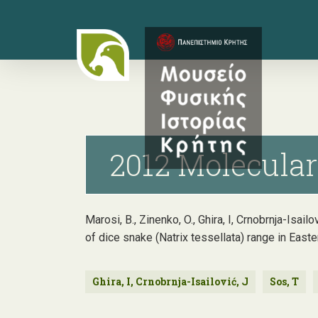
Skip
to
main
content
2012 Molecular 
Marosi, B., Zinenko, O., Ghira, I, Crnobrnja-Isai
of dice snake (Natrix tessellata) range in East
Ghira, I, Crnobrnja-Isailović, J
Sos, T