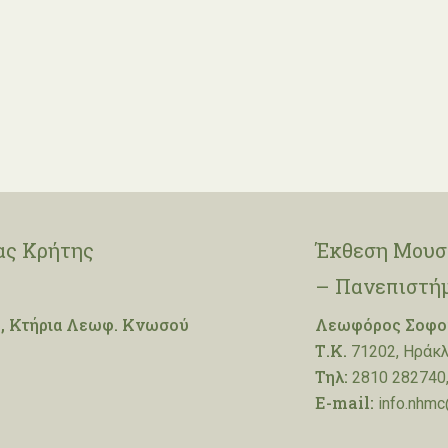
ας Κρήτης
Έκθεση Μουσε
– Πανεπιστή
, Κτήρια Λεωφ. Κνωσού
Λεωφόρος Σοφοκ
Τ.Κ.
71202, Ηράκλ
Τηλ:
2810 282740,
E-mail:
info.nhmc