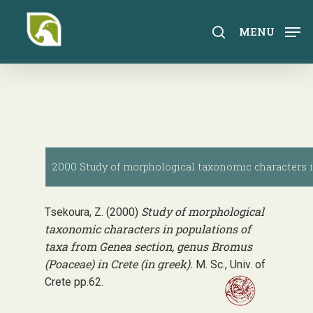
Skip
to
search
MENU
main
content
2000 Study of morphological taxonomic characters in
Study of morphological
Tsekoura, Z. (2000)
taxonomic characters in populations of
taxa from Genea section, genus Bromus
(Poaceae) in Crete (in greek).
M. Sc., Univ. of
Crete pp.62.