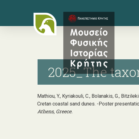
Skip
to
main
content
2025_The taxon
Mathiou, Y., Kyriakouli, C., Bolanakis, G., Bitzil
Cretan coastal sand dunes. -Poster presentati
Athens, Greece.