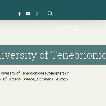
search
FACEBOOK
YOUTUBE
INSTAGRAM
MENU
versity of Tenebrionida
nal diversity of Tenebrionidae (Coleoptera) in
, October 1–4, 2025,
 12), Athens, Greece.