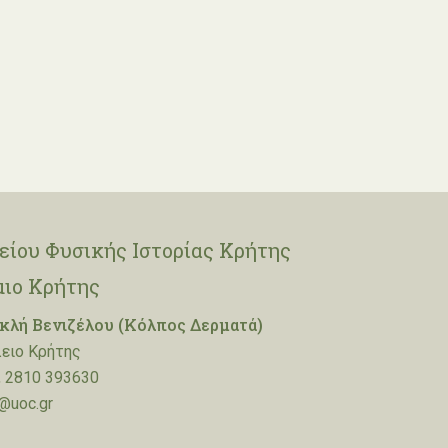
ίου Φυσικής Ιστορίας Κρήτης
μιο Κρήτης
λή Βενιζέλου (Κόλπος Δερματά)
ειο Κρήτης
 2810 393630
@uoc.gr