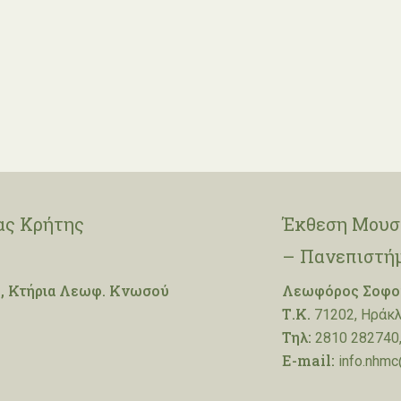
ας Κρήτης
Έκθεση Μουσε
– Πανεπιστή
, Κτήρια Λεωφ. Κνωσού
Λεωφόρος Σοφοκ
Τ.Κ.
71202, Ηράκλ
Τηλ:
2810 282740,
E-mail:
info.nhmc