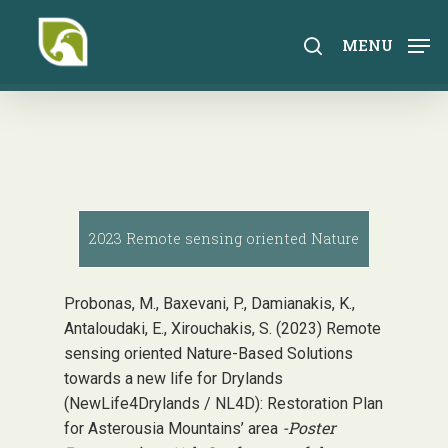
Skip
to
search
MENU
main
content
2023 Remote sensing oriented Nature
Probonas, M., Baxevani, P., Damianakis, K.,
Antaloudaki, E., Xirouchakis, S. (2023) Remote
sensing oriented Nature-Based Solutions
towards a new life for Drylands
(NewLife4Drylands / NL4D): Restoration Plan
-Poster
for Asterousia Mountains’ area