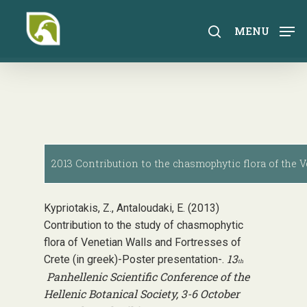
Skip
to
search
MENU
main
content
2013 Contribution to the chasmophytic flora of the V
Kypriotakis, Z., Antaloudaki, E. (2013)
Contribution to the study of chasmophytic
flora of Venetian Walls and Fortresses of
13
Crete (in greek)-Poster presentation-.
th
Panhellenic Scientific Conference of the
Hellenic Botanical Society, 3-6 October