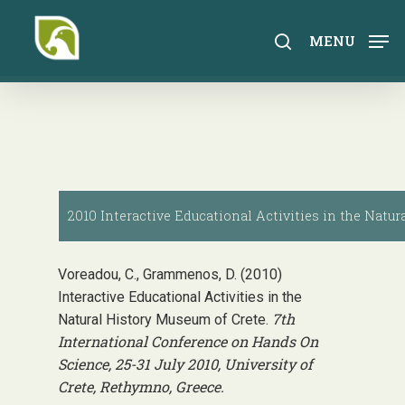
Skip
to
search
MENU
main
content
2010 Interactive Educational Activities in the Natur
Voreadou, C., Grammenos, D. (2010)
Interactive Educational Activities in the
7th
Natural History Museum of Crete.
International Conference on Hands On
Science, 25-31 July 2010, University of
Crete, Rethymno, Greece.