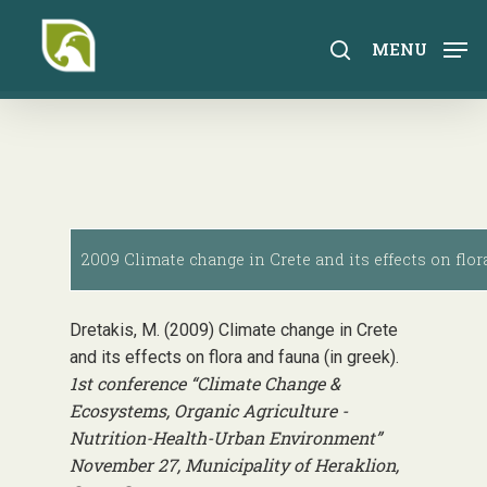
Skip
to
search
MENU
main
content
2009 Climate change in Crete and its effects on flora
Dretakis, M. (2009) Climate change in Crete
and its effects on flora and fauna (in greek).
1st conference “Climate Change &
Ecosystems, Organic Agriculture -
Nutrition-Health-Urban Environment”
November 27, Municipality of Heraklion,