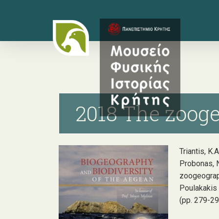
Skip
to
main
content
2018 The zooge
Triantis, K.
Probonas, N.
zoogeograph
Poulakakis &
(pp. 279-29