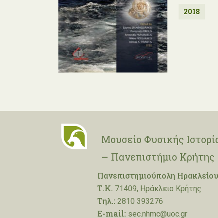
2018
Μουσείο Φυσικής Ιστορί
– Πανεπιστήμιο Κρήτης
Πανεπιστημιούπολη Ηρακλείου
Τ.Κ.
71409, Ηράκλειο Κρήτης
Τηλ.:
2810 393276
E-mail:
sec.nhmc@uoc.gr