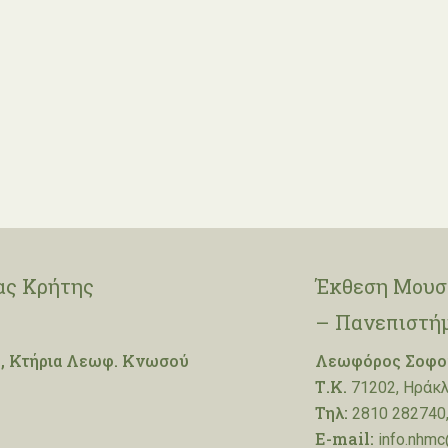
ας Κρήτης
Έκθεση Μουσε
– Πανεπιστή
, Κτήρια Λεωφ. Κνωσού
Λεωφόρος Σοφοκ
Τ.Κ.
71202, Ηράκλ
Τηλ:
2810 282740,
E-mail:
info.nhmc