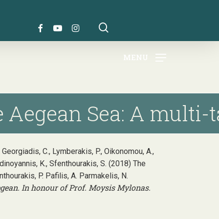
search
FACEBOOK
YOUTUBE
INSTAGRAM
MENU
e Aegean Sea: A multi-
., Georgiadis, C., Lymberakis, P., Oikonomou, A.,
Vardinoyannis, K., Sfenthourakis, S. (2018) The
hourakis, P. Pafilis, A. Parmakelis, N.
gean. In honour of Prof. Moysis Mylonas.