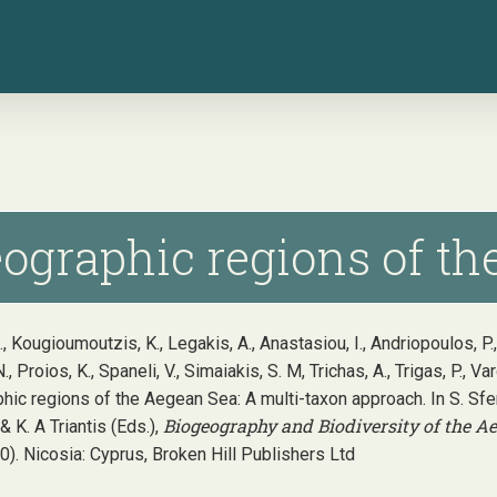
ographic regions of th
A., Kougioumoutzis, K., Legakis, A., Anastasiou, I., Andriopoulos, P
, Proios, K., Spaneli, V., Simaiakis, S. M, Trichas, A., Trigas, P., 
ic regions of the Aegean Sea: A multi-taxon approach. In S. Sfent
Biogeography and Biodiversity of the Ae
 K. A Triantis (Eds.),
0). Nicosia: Cyprus, Broken Hill Publishers Ltd