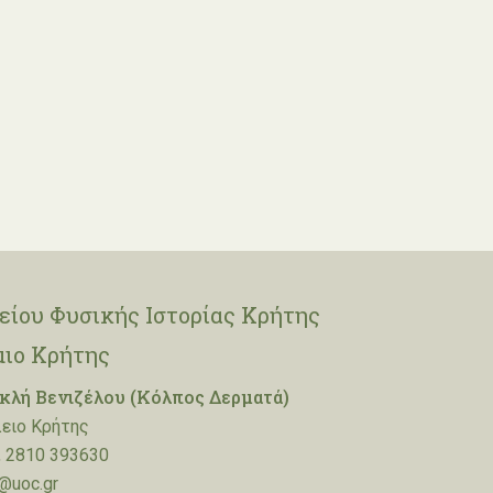
ίου Φυσικής Ιστορίας Κρήτης
μιο Κρήτης
λή Βενιζέλου (Κόλπος Δερματά)
ειο Κρήτης
 2810 393630
@uoc.gr