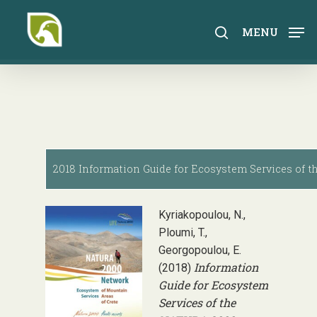
Skip
to
search
MENU
main
content
2018 Information Guide for Ecosystem Services of t
Kyriakopoulou, N.,
Ploumi, T.,
Georgopoulou, E.
Information
(2018)
Guide for Ecosystem
Services of the